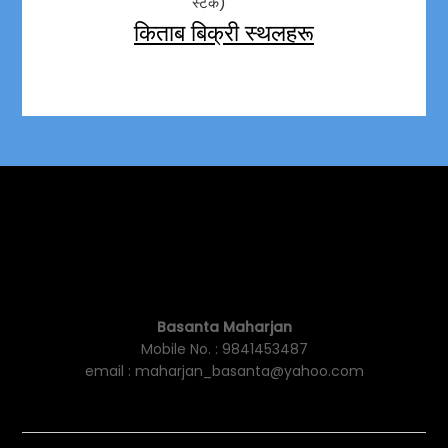
स्टक)
किताब बिक्री स्थलहरू
Basanta Maharjan
Mobile No. : 9841453487
email : maharjan_basanta@yahoo.com