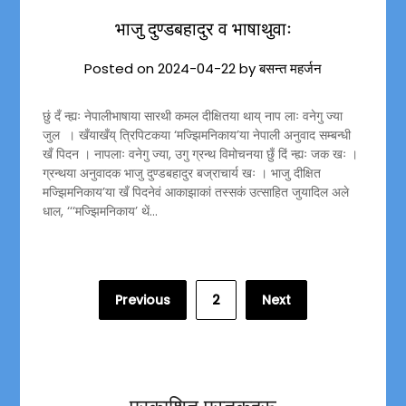
भाजु दुण्डबहादुर व भाषाथुवाः
Posted on
2024-04-22
by
बसन्त महर्जन
छुं दँ न्ह्यः नेपालीभाषाया सारथी कमल दीक्षितया थाय् नाप लाः वनेगु ज्या
जुल । खँयाखँय् त्रिपिटकया ‘मज्झिमनिकाय’या नेपाली अनुवाद सम्बन्धी
खँ पिदन । नापलाः वनेगु ज्या, उगु ग्रन्थ विमोचनया छुँ दिं न्ह्यः जक खः ।
ग्रन्थया अनुवादक भाजु दुण्डबहादुर बज्राचार्य खः । भाजु दीक्षित
मज्झिमनिकाय’या खँ पिदनेवं आकाझाकां तस्सकं उत्साहित जुयादिल अले
धाल, ‘‘‘मज्झिमनिकाय’ थें…
Posts
Previous
2
Next
pagination