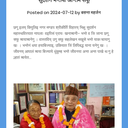
Posted on
2024-07-12
by
बसन्त महर्जन
छगू इलय् किपुलिइ नगर मण्डप श्रीकीर्ति विहारय् भिक्षु सुदर्शन
महास्थविरयात नापलाः वइपिसं प्रायः खनाच्वनी– भन्ते व जि जाना छगू
सफू च्वयाच्वनेगु । वास्तविय् उगु सफू सहलेखन मखुसे भन्ते याकःचायागु
खः । भन्तेनं धया हयाबिज्याइ, उकियात जिं लिपिबद्ध याना यनेगु खः ।
जीवनय् आपालं च्वया बिज्याये धुंकूम्ह भन्ते जीवनया अन्त अन्त पाखे थःगु हे
ल्हातं च्वयेत…