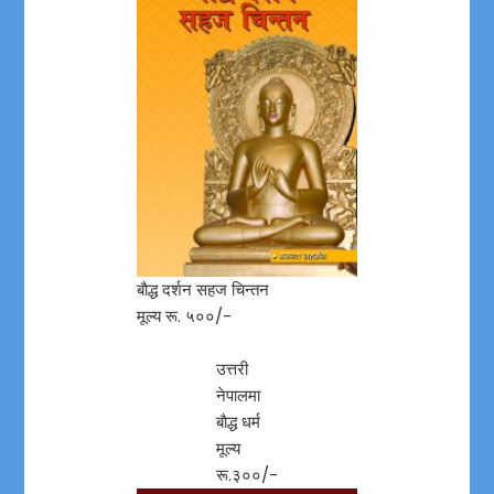
बाैद्ध दर्शन सहज चिन्तन
मूल्य रू. ५००/-
उत्तरी
नेपालमा
बाैद्ध धर्म
मूल्य
रू.३००/-