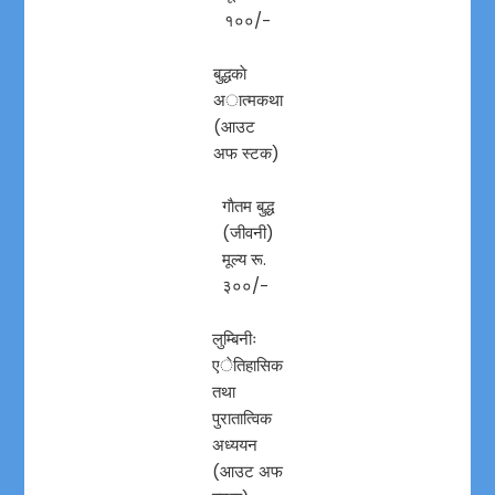
१००/-
बुद्धकाे
अात्मकथा
(आउट
अफ स्टक)
गाैतम बुद्ध
(जीवनी)
मूल्य रू.
३००/-
लुम्बिनीः
एेतिहासिक
तथा
पुरातात्विक
अध्ययन
(आउट अफ