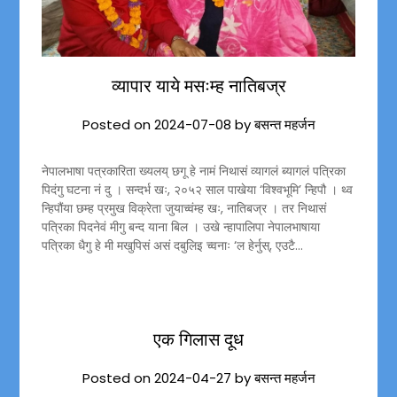
व्यापार याये मसःम्ह नातिबज्र
Posted on
2024-07-08
by
बसन्त महर्जन
नेपालभाषा पत्रकारिता ख्यलय् छगू हे नामं निथासं व्यागलं ब्यागलं पत्रिका
पिदंगु घटना नं दु । सन्दर्भ खः, २०५२ साल पाखेया ‘विश्वभूमि’ न्हिपौ । थ्व
न्हिपौंया छम्ह प्रमुख विक्रेता जुयाच्वंम्ह खः, नातिबज्र । तर निथासं
पत्रिका पिदनेवं मीगु बन्द याना बिल । उखे न्हापालिपा नेपालभाषाया
पत्रिका धैगु हे मी मखुपिसं असं दबुलिइ च्वनाः ‘ल हेर्नुस्, एउटै…
एक गिलास दूध
Posted on
2024-04-27
by
बसन्त महर्जन