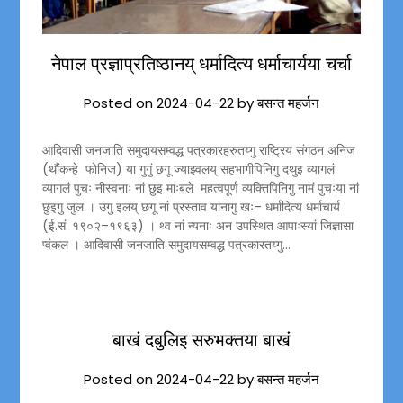
नेपाल प्रज्ञाप्रतिष्ठानय् धर्मादित्य धर्माचार्यया चर्चा
Posted on
2024-04-22
by
बसन्त महर्जन
आदिवासी जनजाति समुदायसम्वद्ध पत्रकारहरुतय्गु राष्ट्रिय संगठन अनिज
(थौंकन्हे फोनिज) या गुगुं छगू ज्याझ्वलय् सहभागीपिनिगु दथुइ व्यागलं
व्यागलं पुचः नीस्वनाः नां छुइ माःबले महत्वपूर्ण व्यक्तिपिनिगु नामं पुचःया नां
छुइगु जुल । उगु इलय् छगू नां प्रस्ताव यानागु खः– धर्मादित्य धर्माचार्य
(ई.सं. १९०२–१९६३) । थ्व नां न्यनाः अन उपस्थित आपाःस्यां जिज्ञासा
प्वंकल । आदिवासी जनजाति समुदायसम्वद्ध पत्रकारतय्गु…
बाखं दबुलिइ सरुभक्तया बाखं
Posted on
2024-04-22
by
बसन्त महर्जन