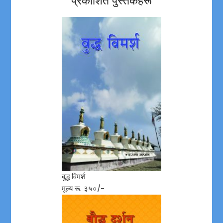
प्रकाशित पुस्तकहरू
बुद्ध विमर्श
मूल्य रू. ३५०/-