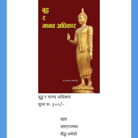
बुद्ध र मानव अधिकार
मूल्य रू. ३००/-
खश
साम्राज्यमा
बाैद्ध धर्मकाे