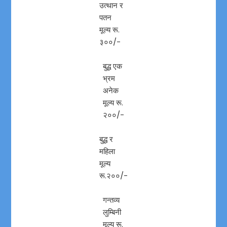
उत्थान र
पतन
मूल्य रू.
३००/-
बुद्ध एक
भ्रम
अनेक
मूल्य रू.
२००/-
बुद्ध र
महिला
मूल्य
रू.२००/-
गन्तव्य
लुम्बिनी
मूल्य रू.