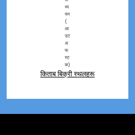
ध्य
यन
(
आ
उट
अ
फ
स्ट
क)
किताब बिक्री स्थलहरू