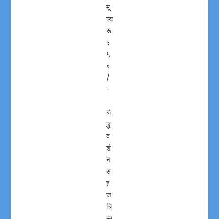
मू
ल्य
रू.
३
५
०
/
-
बाै
द्ध
द
र्श
न
स
ह
ज
चि
न्त