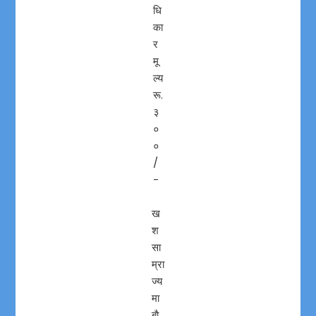
धि
का
र
मू
ल्य
रू.
३
०
०
/
-
ख
श
सा
म्रा
ज्य
मा
बाै