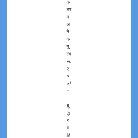
क
भ्र
म
अ
ने
क
मू
ल्य
रू.
२
०
०/
-
बु
द्ध
र
म
हि