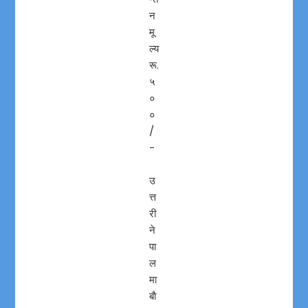
न
मू
ल्य
रू.
५
०
०
/
-
उ
त्त
री
ने
पा
ल
मा
बाै