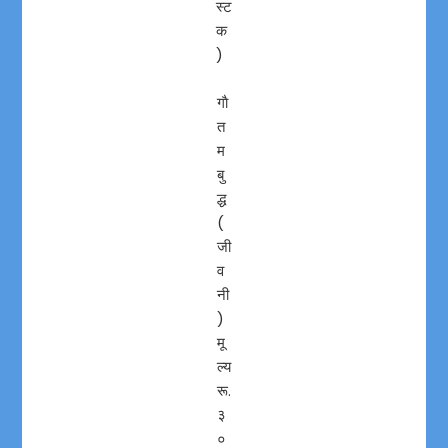
स्ट
क
)
गाै
त
म
बु
द्ध
(
जी
व
नी
)
मू
ल्य
रू.
३
०