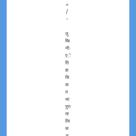
०
/
-
लु
म्बि
नीः
एे
ति
हा
सि
क
त
था
पुरा
ता
त्वि
क
अ