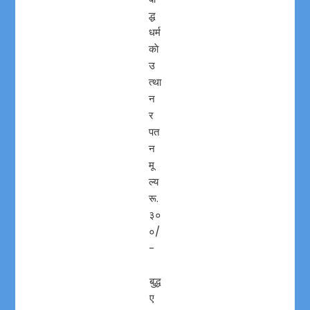
द्ध
धर्म
काे
उ
त्था
न
र
पत
न
मू
ल्य
रू.
३०
०/
-
बुद्ध
ए