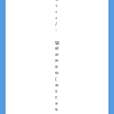
१
०
०
/
-
बुद्ध
काे
आ
त्म
क
था
(
आ
उ
ट
अ
फ