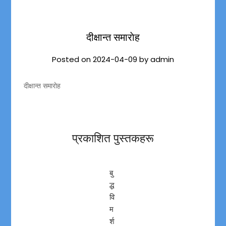
दीक्षान्त समाराेह
Posted on
2024-04-09
by
admin
दीक्षान्त समाराेह
प्रकाशित पुस्तकहरू
बु
द्ध
वि
म
र्श