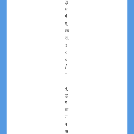
द्ध
ध
र्म
मू
ल्य
रू.
३
०
०
/
-
बु
द्ध
र
मा
न
व
अ