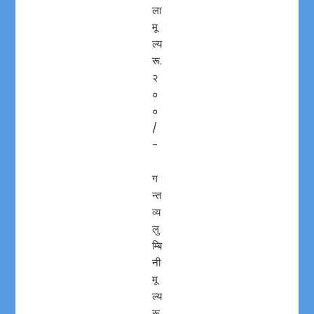
ला
मू
ल्य
रू.
२
०
०
/
-
ग
न्त
व्य
लु
म्बि
नी
मू
ल्य
रू.