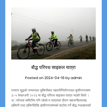
बाैद्ध परिपथ साइकल यात्रा
Posted on
2024-04-16
by
admin
भगवान बुद्धकाे जन्मस्थल लुम्बिनीबाट महापरिनिर्वाणस्थल कुशीनगरसम्म
३-५ फेब्रुअरी २०२३ मा बाैद्ध परिपथ साइकल यात्रा भएकाे थियाे ।
अायाेजक कमिटीमा पनि रहेकाे म यात्राका दाैरान सहभागीहरूलाइ
लुम्बिनी तथा लुम्बिनीदेखि कुशीनगरसम्मकाे बाटाेमा पर्ने बाैद्ध स्थलहरूकाे