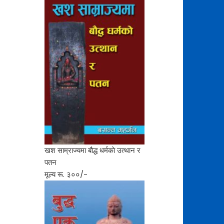
खश साम्राज्यमा बाैद्ध धर्मकाे उत्थान र
पतन
मूल्य रू. ३००/-