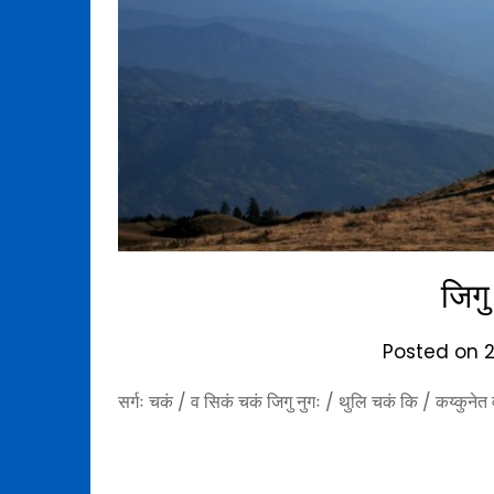
जिगु
Posted on
सर्गः चकं / व सिकं चकं जिगु नुगः / थुलि चकं कि / कय्कुनेत 