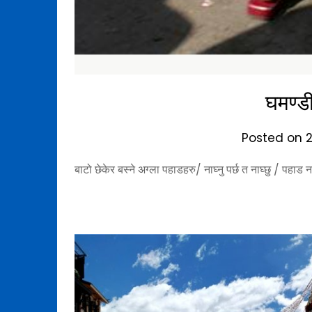
घमण्डी
Posted on
बाटो छेकेर बस्ने अग्ला पहाडहरु/ नाघ्नु पर्छ त नाघ्छु / पहाड ना