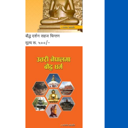
बाैद्ध दर्शन सहज चिन्तन
मूल्य रू. ५००/-