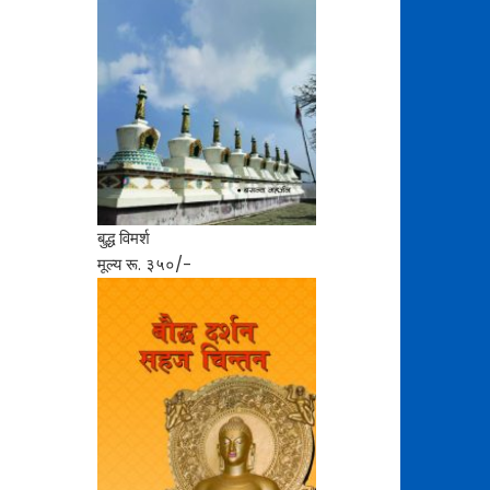
बुद्ध विमर्श
मूल्य रू. ३५०/-