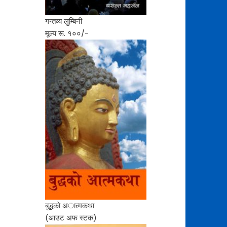
गन्तव्य लुम्बिनी
मूल्य रू. १००/-
बुद्धकाे अात्मकथा
(आउट अफ स्टक)