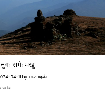
 नुगः सर्गः मखु
2024-04-11
by
बसन्त महर्जन
वाध्य जि