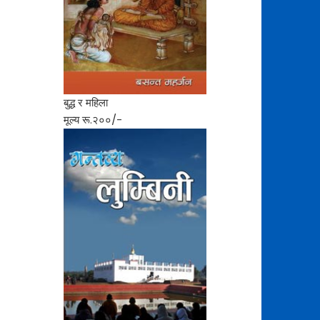
बुद्ध र महिला
मूल्य रू.२००/-