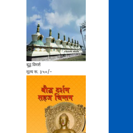
बुद्ध विमर्श
मूल्य रू. ३५०/-