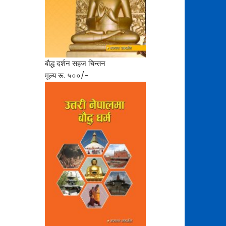
बाैद्ध दर्शन सहज चिन्तन
मूल्य रू. ५००/-