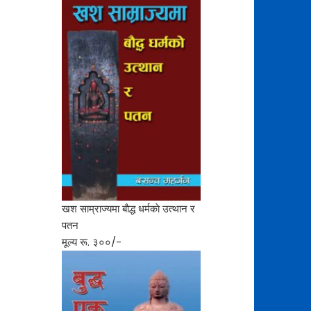
खश साम्राज्यमा बाैद्ध धर्मकाे उत्थान र
पतन
मूल्य रू. ३००/-