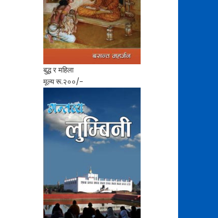
बुद्ध र महिला
मूल्य रू.२००/-