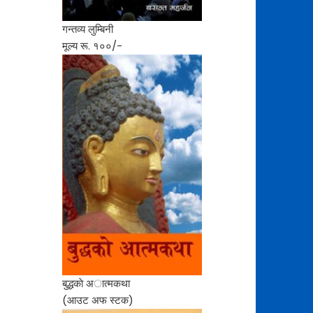
गन्तव्य लुम्बिनी
मूल्य रू. १००/-
बुद्धकाे अात्मकथा
(आउट अफ स्टक)