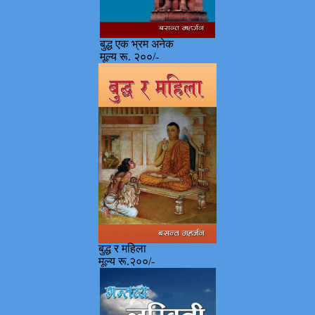
बुद्ध एक भ्रम अनेक
मूल्य रू. २००/-
बुद्ध र महिला
मूल्य रू.२००/-