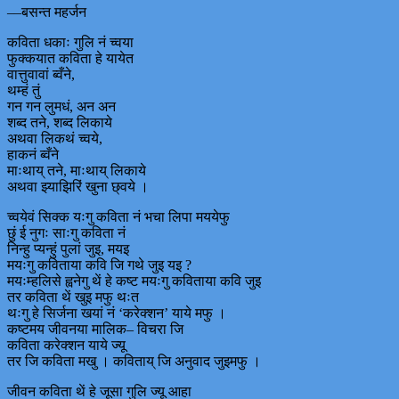
––बसन्त महर्जन
कविता धकाः गुलि नं च्वया
फुक्कयात कविता हे यायेत
वात्तुवावां ब्वँने,
थम्हं तुं
गन गन लुमधं, अन अन
शब्द तने, शब्द लिकाये
अथवा लिकथं च्वये,
हाकनं ब्वँने
माःथाय् तने, माःथाय् लिकाये
अथवा झ्याझिरिं खुना छ्वये ।
च्वयेवं सिक्क यःगु कविता नं भचा लिपा मययेफु
छुं ई नुगः साःगु कविता नं
निन्हु प्यन्हुं पुलां जुइ, मयइ
मयःगु कविताया कवि जि गथे जुइ यइ ?
मयःम्हलिसे ह्वनेगु थें हे कष्ट मयःगु कविताया कवि जुइ
तर कविता थें खुइ मफु थःत
थःगु हे सिर्जना खयां नं ‘करेक्शन’ याये मफु ।
कष्टमय जीवनया मालिक– विचरा जि
कविता करेक्शन याये ज्यू
तर जि कविता मखु । कविताय् जि अनुवाद जुइमफु ।
जीवन कविता थें हे जूसा गुलि ज्यू आहा