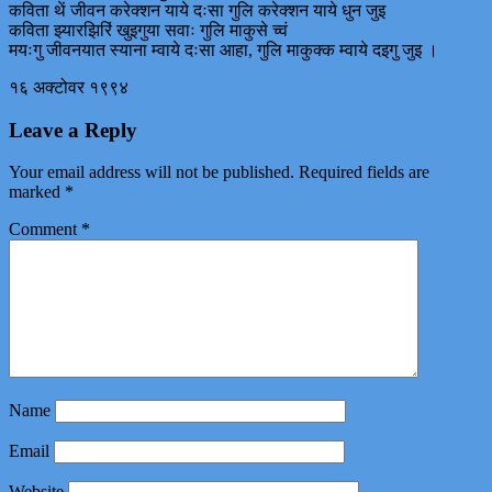
कविता थें जीवन करेक्शन याये दःसा गुलि करेक्शन याये धुन जुइ
कविता झ्यारझिरिं खुइगुया सवाः गुलि माकुसे च्वं
मयःगु जीवनयात स्याना म्वाये दःसा आहा, गुलि माकुक्क म्वाये दइगु जुइ ।
१६ अक्टोवर १९९४
Leave a Reply
Your email address will not be published.
Required fields are
marked
*
Comment
*
Name
Email
Website