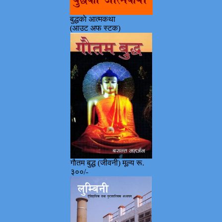
बुद्धकाे आत्मकथा
(आउट अफ स्टक)
गाैतम बुद्ध (जीवनी) मूल्य रू.
३००/-