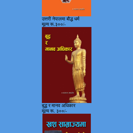
उत्तरी नेपालमा बाैद्ध धर्म
मूल्य रू.३००/-
बुद्ध र मानव अधिकार
मूल्य रू. ३००/-