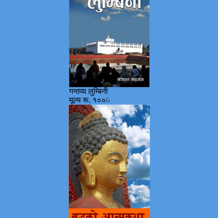
गन्तव्य लुम्बिनी
मूल्य रू. १००/-