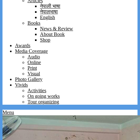
Articles
नेपाली भाषा
नेपालभाषा
English
Books
News & Review
About Book
Shop
Awards
Media Coverage
Audio
Online
Print
Visual
Photo Gallery
Vivids
Activities
On going works
Tour organizing
Menu