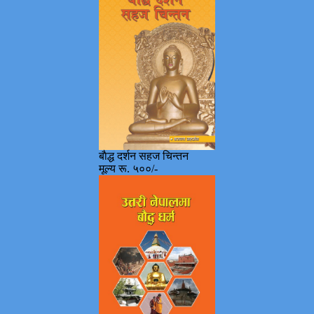
बाैद्ध दर्शन सहज चिन्तन
मूल्य रू. ५००/-