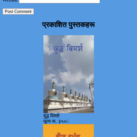
प्रकाशित पुस्तकहरू
बुद्ध विमर्श
मूल्य रू. ३५०/-