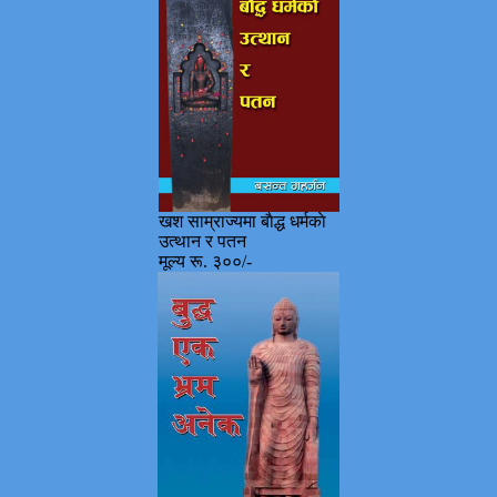
खश साम्राज्यमा बाैद्ध धर्मकाे
उत्थान र पतन
मूल्य रू. ३००/-