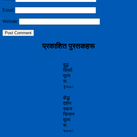
Email
Website
प्रकाशित पुस्तकहरू
बुद्ध
विमर्श
मूल्य
रू.
३५०/-
बाैद्ध
दर्शन
सहज
चिन्तन
मूल्य
रू.
५००/-