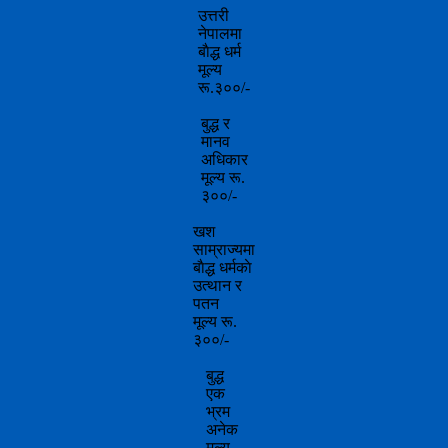
उत्तरी
नेपालमा
बाैद्ध धर्म
मूल्य
रू.३००/-
बुद्ध र
मानव
अधिकार
मूल्य रू.
३००/-
खश
साम्राज्यमा
बाैद्ध धर्मकाे
उत्थान र
पतन
मूल्य रू.
३००/-
बुद्ध
एक
भ्रम
अनेक
मूल्य