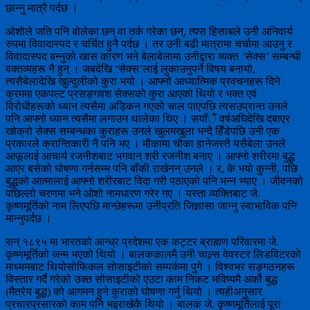
छान्नु मात्रै पर्दछ ।
ओशोले जति पनि बोलेका छन् वा तर्क गरेका छन्, त्यस हिसाबले उनी अनिवार्य
रुपमा विवादास्पद र चर्चित हुनै पर्दछ । तर उनी बढी मात्रामा चर्चामा आउनु र
विवादास्पद बन्नुको खास कारण भने बेलाबेलामा उनीद्वारा व्यक्त ‘सेक्स’ सम्बन्धी
वक्तव्यहरू नै हुन् । जबदेखि ‘सेक्स’लाई लुकाउनुपर्ने विषय बनायो,
त्यसैबेलादेखि खुल्दुलीको कुरा भयो । आफ्नो आध्यात्मिक प्रवचनहरू दिने
क्रममा एकपल्ट प्रसङ्गवश सेक्सको कुरा आएको थियो र भक्त एवं
विरोधीहरूको ध्यान त्यसैमा अड्किन गएको चाल पाएपछि त्यसउप्रान्त उनले
पनि आफ्नो ध्यान त्यसैमा लगाउन थालेका थिए । सयाँैं वर्षअघिदेखि दबाएर
खोक्रो सेक्स सम्बन्धका कुराहरू उनले खुलमखुला भन्दै हिँडेपछि उनी एक
प्रकारले क्रान्तिकारी नै पनि भए । मौकामा चौका हानेजस्तै यसैबेला उनले
आफूलाई आचार्य रजनीशबाट भगवान् श्री रजनीश बनाए । आफ्नो शरीरमा बुद्ध
आएर बसेको घोषणा गर्नसम्म पनि बाँकी राखेनन् उनले । र, के भयो कुन्नी, पछि
बुद्धको आत्मालाई आफ्नो शरीरबाट विदा गरी पठाएको पनि भन्न भ्याए । जीवनको
पछिल्लो चरणमा भने ओशो नामधारण गरेर गए । यस्ता व्यक्तिबाट जे.
कृष्णमूर्तिको नाम लिएपछि मान्छेहरूमा उनीप्रति जिज्ञासा जाग्नु स्वाभाविक पनि
मान्नुपर्दछ ।
सन् १८९५ मा भारतको आन्ध्र प्रदेशमा एक कट्टर ब्राह्मण परिवारमा जे.
कृष्णमूर्तिको जन्म भएको थियो । बालककालमै उनी चाल्र्स वेवस्टर लिडविटरको
माध्यमबाट थियोसोफिकल सोसाइटीको सम्पर्कमा पुगे । विश्वभर सङ्गठनहरू
विस्तार गर्दै गरेको उक्त सोसाइटीको एउटा काम निकट भविष्यमै अर्को बुद्ध
(मैत्रेय बुद्ध) को आगमन हुने कुराको घोषणा गर्नु थियो । त्यहीअनुसार
प्रचारप्रसारको काम पनि भइराखेकै थियो । बालक जे. कृष्णमूर्तिलाई पूरा