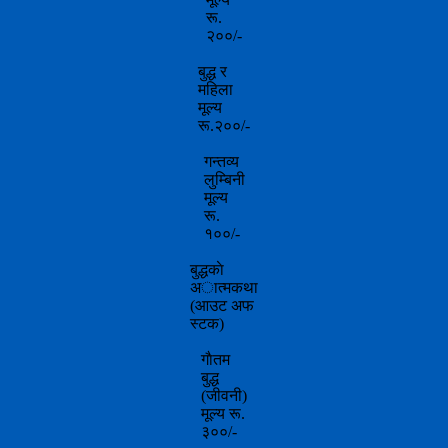
रू.
२००/-
बुद्ध र
महिला
मूल्य
रू.२००/-
गन्तव्य
लुम्बिनी
मूल्य
रू.
१००/-
बुद्धकाे
अात्मकथा
(आउट अफ
स्टक)
गाैतम
बुद्ध
(जीवनी)
मूल्य रू.
३००/-