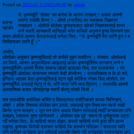
Posted on
2025-07-15
2025-09-08
by
admin
जे. कृष्णमूर्ति ‘सेक्स’ का बारेमा के धारणा राख्छन् ? अथवा आफ्नो
धारणा राखेकै छैनन् ? – ओशो (रजनीश) का भक्तहरू जिज्ञासा
बसन्त
राख्दछन् । ओशोले बोलेका कुराहरूबाट उठेको जिज्ञासालाई शान्त
महर्जन
पार्न यसरी जानकारी मागिएको भनेर सजिलै अनुमान हुन्छ किनभने एक
समय ओशोले आफ्ना चेलाहरूलाई भनेका थिए– “जे. कृष्णमूर्ति मेरा लागि हुन् र म
तिमीहरूका लागि हुँ ।”
अर्थात्,
ओशोका अनुसार कृष्णमूर्तिलाई जो कसैले बुझ्न सक्दैनन् । संभवतः ओशोलाई
डर थियो, आफ्ना अनुयायीहरू आफूलाई छाडेर कृष्णमूर्तितिर लाग्लान् भन्ने र
कृष्णमूर्तिसँग आफ्नो विशेष सम्बन्ध रहेको बताएका थिए, एक प्रवचनमा । तर
कृष्णमूर्ति ओशोका सम्बन्धमा त्यस्तो केही बोल्दैनन् । वास्तविकता त के हो भने,
इण्डिया आएका बेला कृष्णमूर्तिलाई भेट्न खुबै कोशिस गरेका थिए ओशोले, तर
कृष्णमूर्तिले उनलाई भेट्नु त के, थोरै मात्र पनि भाउ दिएनन् । त्यसपछि आफ्नो
आध्यात्मिक बजार जोगाइराख्न यसरी बोल्नु परेको थियो ।
यस शताब्दीकै सर्वाधिक चर्चित र विवादास्पद दार्शनिकको रूपमा चिनिन्छन्,
ओशो । हरेक विषयमा बोलेका छन् उनले, जसलाई जुन विषय मन प¥यो त्यही
किनेर सुन्न सक्छन् । जुन मन परेन अथवा मिलेन त्यसलाई त्यहीँ थन्क्याउन पनि
सक्छन्, पसलमा जुत्ता छानेजस्तै । ओशोका एक पूर्व ‘फ्यान’ले कुरैकुरामा ठट्टा
गर्दै भनेका थिए– के चाहियो मात्र होइन, कस्तो चाहियो भन्ने कुरा पनि छान्न
पाइन्छ, कृष्णका विरोधी प्रवचन चाहियो कि समर्थन गरिएका ? संसारमा जति
पनि थरीका मान्छेहरू छन् सबैलाई ठ्याक्कै मिल्ने गरी बनाइएका प्रवचनहरू छन्,