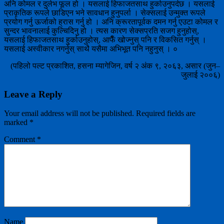
अनि कोमल र दुर्लभ फूल हो । यसलाई हिफाजतसाथ हुर्काउनुपर्दछ । यसलाई
प्राकृतिक रूपले छाडिएन भने सावधान हुनुपर्ला । सेक्सलाई उन्मुक्त रूपले
प्रयोग गर्नु ऊर्जाको ह्रास गर्नु हो । अनि क्रूरतापूर्वक दमन गर्नु एउटा कोमल र
सुन्दर भावनालाई कुल्चिदिनु हो । त्यस कारण सेक्सप्रति सजग हुनुहोस्,
यसलाई हिफाजतसाथ हुर्काउनुहोस्, आफैँ खोज्नुस् पनि र विकसित गर्नुस् ।
यसलाई अस्वीकार नगर्नुस् साथै यसैमा अभिभूत पनि नहुनुस् । ०
(पहिलो पल्ट प्रकाशित, हसना म्यागेजिन, वर्ष २ अंक ९, २०६३, असार (जुन–
जुलाई २००६)
Leave a Reply
Your email address will not be published.
Required fields are
marked
*
Comment
*
Name