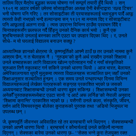
तालिम दिएर मैत्रेय बुद्धका रूपमा घोषणा गर्न सम्पूर्ण तयारी हुँदै थियो । सन्
१९०९ मा अठार वर्षको उमेरमा सोसाइटीका अध्यक्ष ऐनी बेसेन्टद्वारा ‘वल्र्ड टिचर’
भनी घोषणा पनि गरिए । तर सोसाइटीका ती प्रयासहरूलाई भताभुङ्ग पार्दै आफू
त्यस्तो केही नभएको भन्दै हल्यान्डमा सन् १९२९ मा मन्तव्य दिए र सोसाइटीबाट
पनि आफूलाई अलग्ग राखे । त्यस उप्रान्त विभिन्न ठाउँमा प्रवचन दिँदै र
चिन्तकहरूसँग छलफल गर्दै हिँड्नु उनको दैनिक कार्य भयो । कुनै एक
शुभचिन्तकले उनलाई बस्नका लागि एउटा घर उपहार दिएका थिए । र, उनले
सोधे– म यो घरलाई विद्यालय बनाउन सक्छु ?
आध्यात्मिक ज्ञानको क्षेत्रमा जे. कृष्णमूर्तिको आफ्नै ठाउँ छ तर उनको नाममा कुनै
आश्रम छैन, न त चेलाहरू नै । ‘गुरुडम’को कुनै अर्थ राख्दैन उनको शिक्षामा ।
उनले बच्चाहरूका लागि विद्यालय खोल्न प्रोत्साहन गर्थे र नयाँ संस्कृतिको
सुरुआत तिनै स्कुलबाट गर्न सकिने उनको धारणा थियो । आज भारत, बेलायत,
अमेरिकालगायत थुप्रै मुलुकमा त्यस्ता विद्यालयहरू सञ्चालित छन् जहाँ उनको
शिक्षाअनुसार सञ्चालित हुन्छन् । एक समय उनले पन्ध्रपन्ध्र दिनमा विभिन्न
विद्यालयहरूलाई लेखेका पत्रहरूको सङ्ग्रह प्रकाशित भएको छ जसको
अध्ययनबाट शिक्षासम्बन्धी उनको धारणा बुझ्न सकिन्छ । शिक्षासम्बन्धी उनका
अनेकौँ पुस्तकहरूमध्येबाट एउटा सानो ‘द आर्ट अफ लर्निङ’को नेपाली अनुवाद
‘शिक्षामा क्रान्ति’ प्रकाशित भएको छ । यसैगरी उनले कला, संस्कृति, जीवन,
दर्शन आदि विषयवस्तुमा बोलेका कुराहरूको पुस्तक तथा ‘अडियो भिजुयल’मा
उपलब्ध छन् ।
जे. कृष्णमूर्ति जीवनभर अविवाहित रहे तर ब्रम्हचारी भने थिएनन् । सेक्ससम्बन्धी
उनको आफ्नै धारणा थियो । ब्रम्हचर्य र कौमार्यलाई उनले कहिल्यै मान्यता
दिएनन् । सेक्सका बारेमा उनको धारणा छ– ‘‘सेक्स भन्ने कुरा तेजयुक्त रक्त